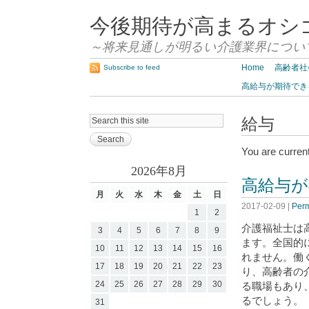
今後期待が高まるオシ
～将来見通しが明るい介護業界につい
Home
高齢者社
Subscribe to feed
高給与が期待でき
給与
You are curren
2026年8月
高給与が
月
火
水
木
金
土
日
2017-02-09
|
Perm
1
2
介護福祉士は
3
4
5
6
7
8
9
ます。全国的
10
11
12
13
14
15
16
れません。働
17
18
19
20
21
22
23
り、高齢者の
24
25
26
27
28
29
30
る職場もあり
るでしょう。
31