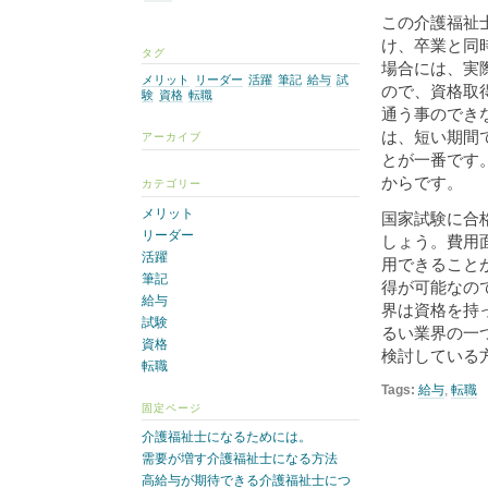
この介護福祉
け、卒業と同
タグ
場合には、実
メリット
リーダー
活躍
筆記
給与
試
ので、資格取
験
資格
転職
通う事のでき
は、短い期間
アーカイブ
とが一番です
からです。
カテゴリー
メリット
国家試験に合
リーダー
しょう。費用
活躍
用できること
筆記
得が可能なの
給与
界は資格を持
試験
るい業界の一
資格
検討している
転職
Tags:
給与
,
転職
固定ページ
介護福祉士になるためには。
需要が増す介護福祉士になる方法
高給与が期待できる介護福祉士につ