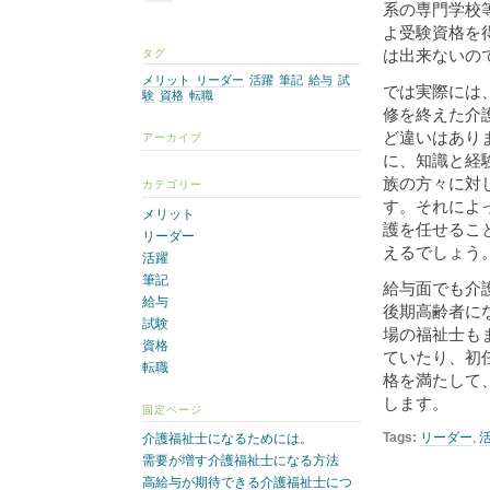
系の専門学校
よ受験資格を
は出来ないの
タグ
メリット
リーダー
活躍
筆記
給与
試
では実際には
験
資格
転職
修を終えた介
ど違いはあり
アーカイブ
に、知識と経
族の方々に対
カテゴリー
す。それによ
メリット
護を任せるこ
リーダー
えるでしょう
活躍
筆記
給与面でも介
給与
後期高齢者に
試験
場の福祉士も
資格
ていたり、初
転職
格を満たして
します。
固定ページ
Tags:
リーダー
,
介護福祉士になるためには。
需要が増す介護福祉士になる方法
高給与が期待できる介護福祉士につ