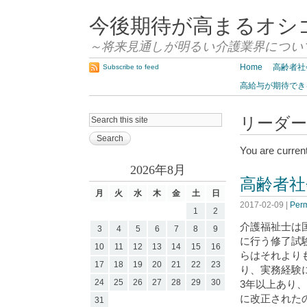
今後期待が高まるオシ
～将来見通しが明るい介護業界につい
Home
高齢者社
Subscribe to feed
高給与が期待でき
リーダー
You are current
2026年8月
高齢者社
月
火
水
木
金
土
日
2017-02-09
|
Perm
1
2
介護福祉士は
3
4
5
6
7
8
9
に行う修了試
10
11
12
13
14
15
16
らはそれより
17
18
19
20
21
22
23
り、実務経験
24
25
26
27
28
29
30
3年以上あり
に改正された
31